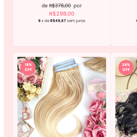
de
R$378,00
por
R$298,00
6
x de
R$49,67
sem juros
18
%
29
%
OFF
OFF