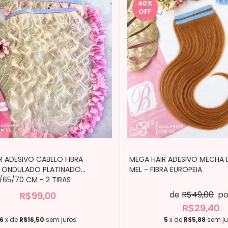
40
%
OFF
R ADESIVO CABELO FIBRA
MEGA HAIR ADESIVO MECHA L
A ONDULADO PLATINADO
MEL - FIBRA EUROPEIA
/65/70 CM - 2 TIRAS
de
R$49,00
po
R$99,00
R$29,40
6
x de
R$16,50
sem juros
5
x de
R$5,88
sem ju