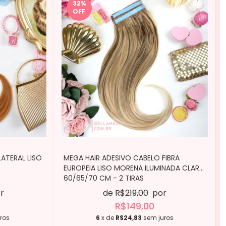
32
%
OFF
ATERAL LISO
MEGA HAIR ADESIVO CABELO FIBRA
EUROPEIA LISO MORENA ILUMINADA CLARO
60/65/70 CM - 2 TIRAS
r
de
R$219,00
por
R$149,00
ros
6
x de
R$24,83
sem juros