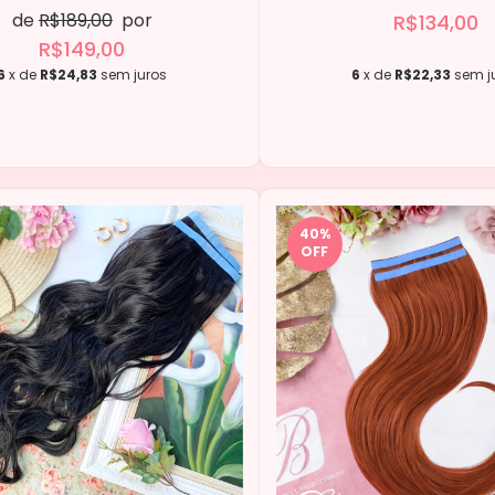
de
R$189,00
por
R$134,00
R$149,00
6
x de
R$24,83
sem juros
6
x de
R$22,33
sem j
40
%
OFF