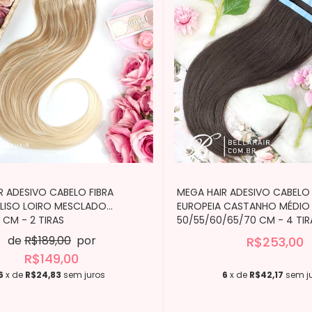
R ADESIVO CABELO FIBRA
MEGA HAIR ADESIVO CABELO 
 LISO LOIRO MESCLADO
EUROPEIA CASTANHO MÉDIO 
 CM - 2 TIRAS
50/55/60/65/70 CM - 4 TIR
de
R$189,00
por
R$253,00
R$149,00
6
x de
R$24,83
sem juros
6
x de
R$42,17
sem j