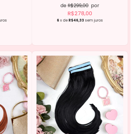
de
R$299,00
por
R$278,00
uros
6
x de
R$46,33
sem juros