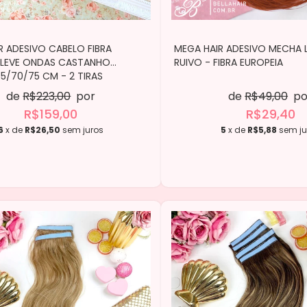
R ADESIVO CABELO FIBRA
MEGA HAIR ADESIVO MECHA L
 LEVE ONDAS CASTANHO
RUIVO - FIBRA EUROPEIA
5/70/75 CM - 2 TIRAS
de
R$223,00
por
de
R$49,00
po
R$159,00
R$29,40
6
x de
R$26,50
sem juros
5
x de
R$5,88
sem ju