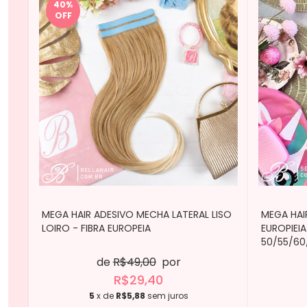
40
%
OFF
MEGA HAIR ADESIVO MECHA LATERAL LISO
MEGA HAI
LOIRO - FIBRA EUROPEIA
EUROPIEI
50/55/60
de
R$49,00
por
R$29,40
5
x de
R$5,88
sem juros