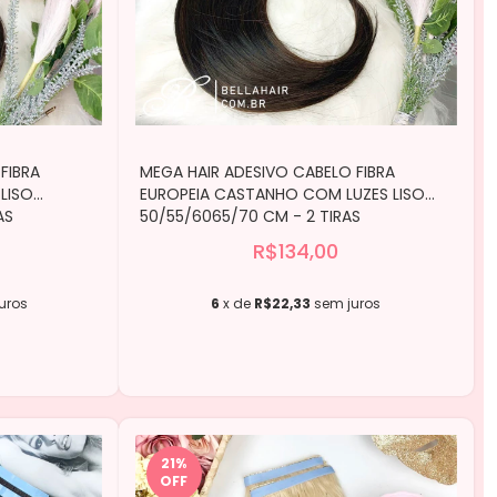
FIBRA
MEGA HAIR ADESIVO CABELO FIBRA
LISO
EUROPEIA CASTANHO COM LUZES LISO
AS
50/55/6065/70 CM - 2 TIRAS
R$134,00
uros
6
x de
R$22,33
sem juros
21
%
OFF