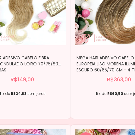
R ADESIVO CABELO FIBRA
MEGA HAIR ADESIVO CABELO 
 ONDULADO LOIRO 70/75/80
EUROPEIA LISO MORENA ILUM
RAS
ESCURO 60/65/70 CM - 4 T
R$149,00
R$363,00
6
x de
R$24,83
sem juros
6
x de
R$60,50
sem j