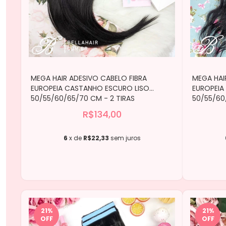
MEGA HAIR ADESIVO CABELO FIBRA
MEGA HAI
EUROPEIA CASTANHO ESCURO LISO
EUROPEI
50/55/60/65/70 CM - 2 TIRAS
50/55/60
R$134,00
6
x de
R$22,33
sem juros
21
%
21
%
OFF
OFF