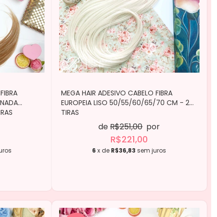
FIBRA
MEGA HAIR ADESIVO CABELO FIBRA
INADA
EUROPEIA LISO 50/55/60/65/70 CM - 2
IRAS
TIRAS
de
R$251,00
por
R$221,00
uros
6
x de
R$36,83
sem juros