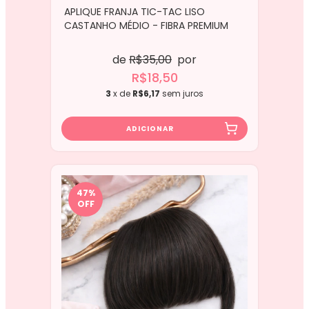
APLIQUE FRANJA TIC-TAC LISO
CASTANHO MÉDIO - FIBRA PREMIUM
de
R$35,00
por
R$18,50
3
x de
R$6,17
sem juros
47
%
OFF