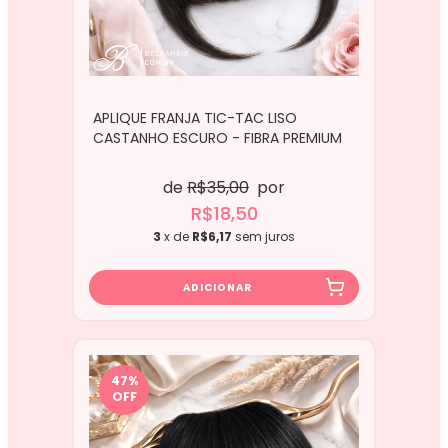
APLIQUE FRANJA TIC-TAC LISO
CASTANHO ESCURO - FIBRA PREMIUM
de
R$35,00
por
R$18,50
3
x de
R$6,17
sem juros
47
%
OFF