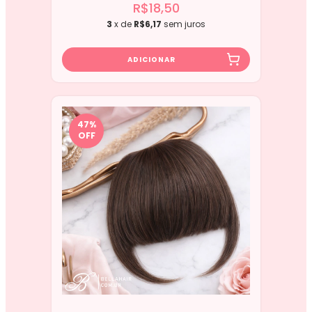
R$18,50
3
x de
R$6,17
sem juros
47
%
OFF