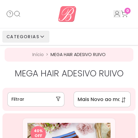
Acessórios
Cabelos Bio Fibra
Cabelos Humanos
Cabelos Bio Vegetais
0
Cabelos Bio Fibra
Cabelos Bio Vegetais
Cabelos Humanos
CATEGORIAS
Cabelos Bio Vegetais
Cabelos Humanos
Início
>
MEGA HAIR ADESIVO RUIVO
Cabelos Humanos
MEGA HAIR ADESIVO RUIVO
Filtrar
40
%
OFF