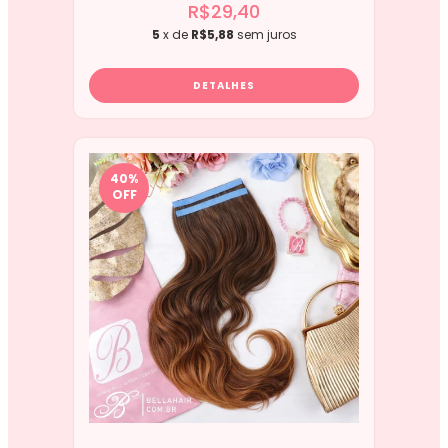
R$29,40
5
x de
R$5,88
sem juros
DETALHES
40
%
OFF