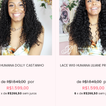
G HUMANA DOLLY CASTANHO
LACE WIG HUMANA LILIANE P
de
R$1.849,00
por
de
R$1.849,00
p
R$1.599,00
R$1.599,00
6
x de
R$266,50
sem juros
6
x de
R$266,50
sem 