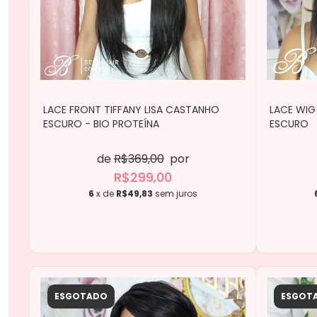
LACE FRONT TIFFANY LISA CASTANHO
LACE WIG
ESCURO - BIO PROTEÍNA
ESCURO
de
R$369,00
por
R$299,00
6
x de
R$49,83
sem juros
ESGOTADO
ESGOT