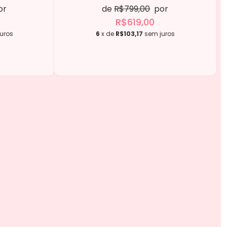
or
de
R$799,00
por
R$619,00
uros
6
x de
R$103,17
sem juros