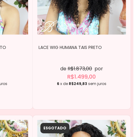
ETO
LACE WIG HUMANA TAIS PRETO
de
R$1.873,00
por
R$1.499,00
uros
6
x de
R$249,83
sem juros
ESGOTADO