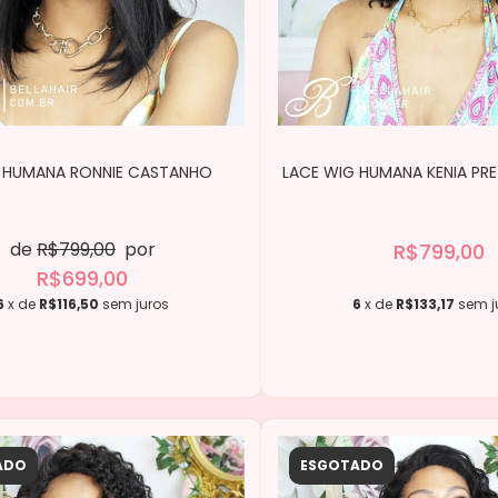
 HUMANA RONNIE CASTANHO
LACE WIG HUMANA KENIA PR
de
R$799,00
por
R$799,00
R$699,00
6
x de
R$116,50
sem juros
6
x de
R$133,17
sem j
ADO
ESGOTADO