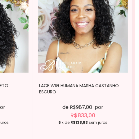
RETO
LACE WIG HUMANA MASHA CASTANHO
ESCURO
or
de
R$987,00
por
R$833,00
juros
6
x de
R$138,83
sem juros