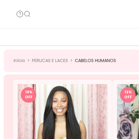
Cabelos Humanos
Cabelos B
Cabelos Bio
Cabelos 
Início
>
PERUCAS E LACES
>
CABELOS HUMANOS
19
%
13
%
OFF
OFF