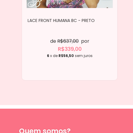
LACE FRONT HUMANA BC - PRETO
de
R$637,00
por
R$339,00
6
x de
R$56,50
sem juros
Quem somos?