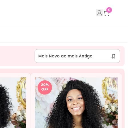
0
20
%
OFF