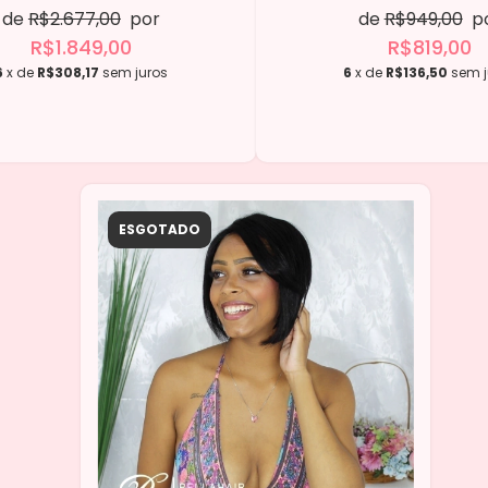
de
R$2.677,00
por
de
R$949,00
p
R$1.849,00
R$819,00
6
x de
R$308,17
sem juros
6
x de
R$136,50
sem j
ESGOTADO