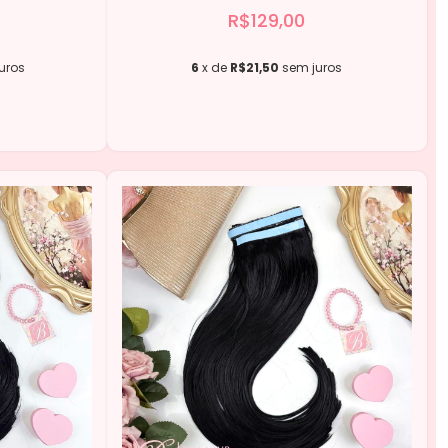
R$129,00
uros
6
x de
R$21,50
sem juros