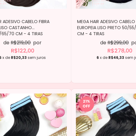
R ADESIVO CABELO FIBRA
MEGA HAIR ADESIVO CABELO 
LISO CASTANHO
EUROPEIA LISO PRETO 50/55
/65/70 CM - 4 TIRAS
CM - 4 TIRAS
de
R$219,00
por
de
R$299,00
p
R$122,00
R$278,00
6
x de
R$20,33
sem juros
6
x de
R$46,33
sem j
21
%
OFF