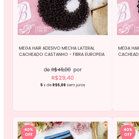
MEGA HAIR ADESIVO MECHA LATERAL
MEGA HAI
CACHEADO CASTANHO - FIBRA EUROPEIA
CACHEADO
de
R$49,00
por
R$29,40
5
x de
R$5,88
sem juros
40
%
40
%
OFF
OFF