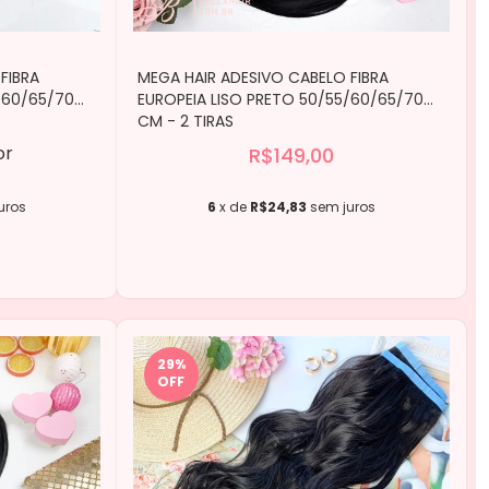
FIBRA
MEGA HAIR ADESIVO CABELO FIBRA
/60/65/70
EUROPEIA LISO PRETO 50/55/60/65/70
CM - 2 TIRAS
or
R$149,00
uros
6
x de
R$24,83
sem juros
29
%
OFF