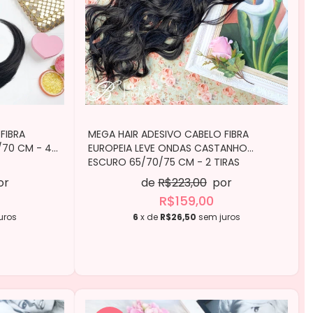
FIBRA
MEGA HAIR ADESIVO CABELO FIBRA
/70 CM - 4
EUROPEIA LEVE ONDAS CASTANHO
ESCURO 65/70/75 CM - 2 TIRAS
or
de
R$223,00
por
R$159,00
uros
6
x de
R$26,50
sem juros