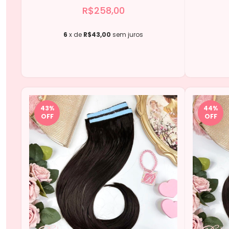
R$258,00
6
x de
R$43,00
sem juros
43
%
44
%
OFF
OFF