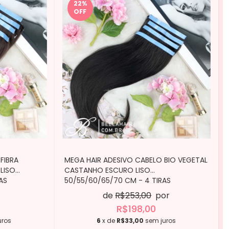
22
%
OFF
FIBRA
MEGA HAIR ADESIVO CABELO BIO VEGETAL
LISO
CASTANHO ESCURO LISO
AS
50/55/60/65/70 CM - 4 TIRAS
de
R$253,00
por
R$198,00
uros
6
x de
R$33,00
sem juros