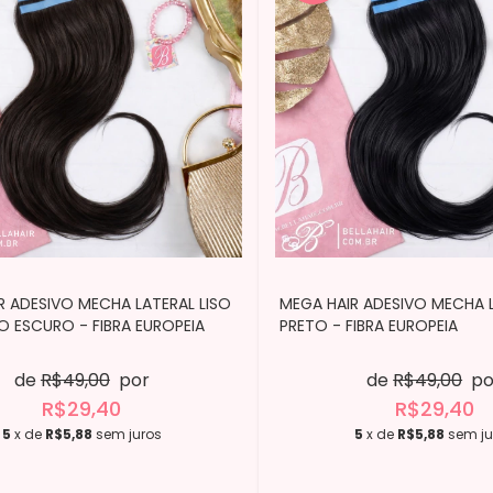
R ADESIVO MECHA LATERAL LISO
MEGA HAIR ADESIVO MECHA L
 ESCURO - FIBRA EUROPEIA
PRETO - FIBRA EUROPEIA
de
R$49,00
por
de
R$49,00
po
R$29,40
R$29,40
5
x de
R$5,88
sem juros
5
x de
R$5,88
sem ju