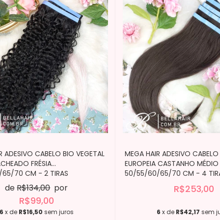
R ADESIVO CABELO BIO VEGETAL
MEGA HAIR ADESIVO CABELO 
CHEADO FRÉSIA
EUROPEIA CASTANHO MÉDIO 
/65/70 CM - 2 TIRAS
50/55/60/65/70 CM - 4 TIR
de
R$134,00
por
R$253,00
R$99,00
6
x de
R$16,50
sem juros
6
x de
R$42,17
sem j