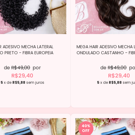
R ADESIVO MECHA LATERAL
MEGA HAIR ADESIVO MECHA 
 PRETO - FIBRA EUROPEIA
ONDULADO CASTANHO - FIBR
de
R$49,00
por
de
R$49,00
po
R$29,40
R$29,40
5
x de
R$5,88
sem juros
5
x de
R$5,88
sem ju
40
%
OFF