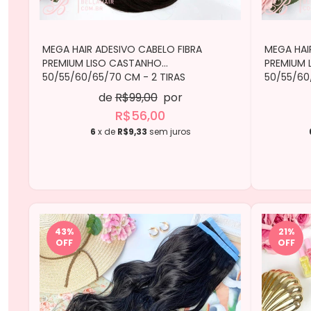
MEGA HAIR ADESIVO CABELO FIBRA
MEGA HAI
PREMIUM LISO CASTANHO
PREMIUM 
50/55/60/65/70 CM - 2 TIRAS
50/55/60
de
R$99,00
por
R$56,00
6
x de
R$9,33
sem juros
43
%
21
%
OFF
OFF