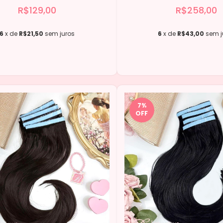
R$129,00
R$258,00
6
x de
R$21,50
sem juros
6
x de
R$43,00
sem j
7
%
OFF