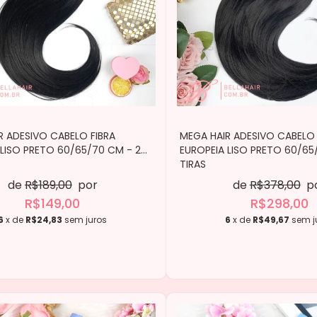
R ADESIVO CABELO FIBRA
MEGA HAIR ADESIVO CABELO 
 LISO PRETO 60/65/70 CM - 2
EUROPEIA LISO PRETO 60/65
TIRAS
de
R$189,00
por
de
R$378,00
p
R$149,00
R$298,00
6
x de
R$24,83
sem juros
6
x de
R$49,67
sem j