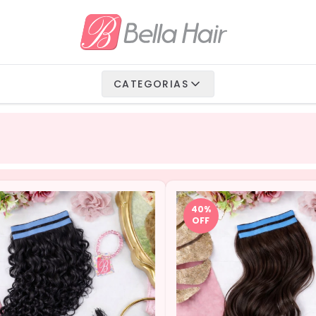
io Fibra
 Vegetais
CATEGORIAS
Humanos
40
%
OFF