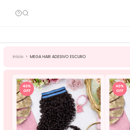
Cabelos Humanos
Cabelos B
Cabelos Bio
Cabelos 
Início
>
MEGA HAIR ADESIVO ESCURO
40
%
40
%
OFF
OFF