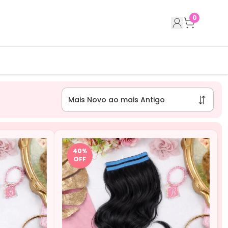
0
40
%
OFF