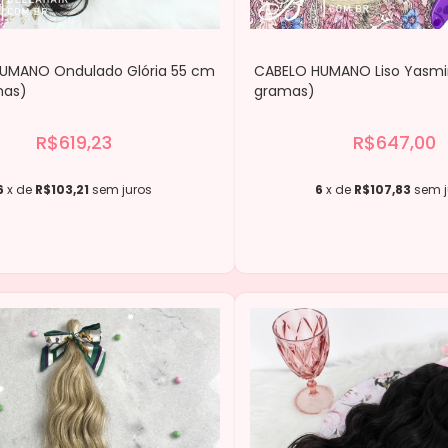
UMANO Ondulado Glória 55 cm
CABELO HUMANO Liso Yasmi
mas)
gramas)
R$619,23
R$647,00
6
x de
R$103,21
sem juros
6
x de
R$107,83
sem j