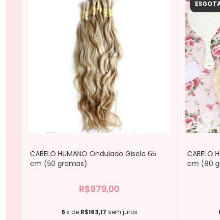
ESGOT
CABELO HUMANO Ondulado Gisele 65
CABELO HU
cm (50 gramas)
cm (80 
R$979,00
6
x de
R$163,17
sem juros