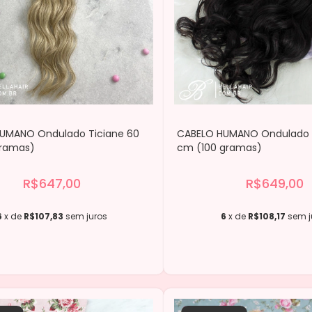
UMANO Ondulado Ticiane 60
CABELO HUMANO Ondulado G
gramas)
cm (100 gramas)
R$647,00
R$649,00
6
x de
R$107,83
sem juros
6
x de
R$108,17
sem j