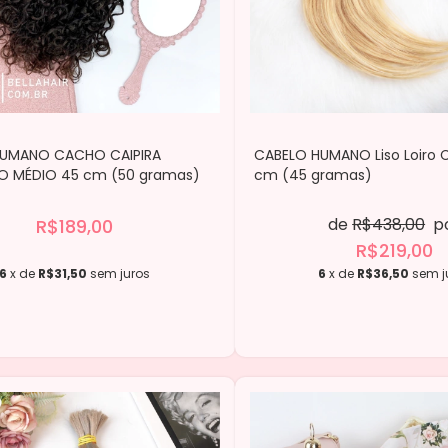
HUMANO CACHO CAIPIRA
CABELO HUMANO Liso Loiro C
 MÉDIO 45 cm (50 gramas)
cm (45 gramas)
de
R$438,00
p
R$189,00
R$219,00
6
x de
R$31,50
sem juros
6
x de
R$36,50
sem j