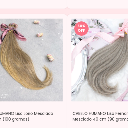
50
%
OFF
UMANO Liso Loiro Mesclado
CABELO HUMANO Liso Ferna
 (100 gramas)
Mesclado 40 cm (90 gram