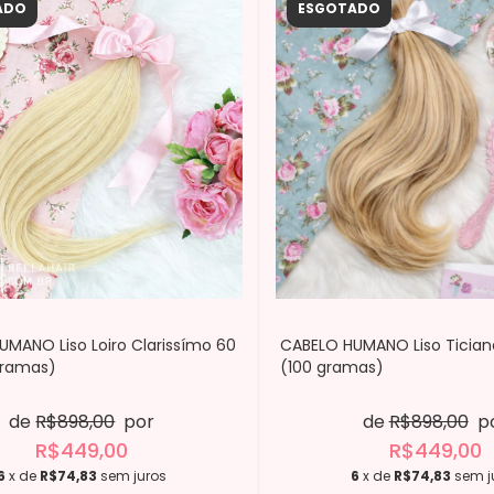
ADO
ESGOTADO
MANO Liso Loiro Clarissímo 60
CABELO HUMANO Liso Ticia
gramas)
(100 gramas)
de
R$898,00
por
de
R$898,00
p
R$449,00
R$449,00
6
x de
R$74,83
sem juros
6
x de
R$74,83
sem j