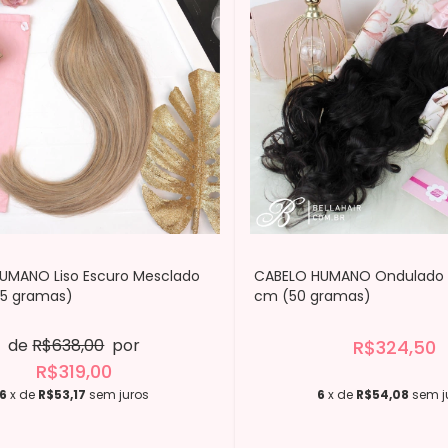
UMANO Liso Escuro Mesclado
CABELO HUMANO Ondulado G
5 gramas)
cm (50 gramas)
de
R$638,00
por
R$324,50
R$319,00
6
x de
R$53,17
sem juros
6
x de
R$54,08
sem j