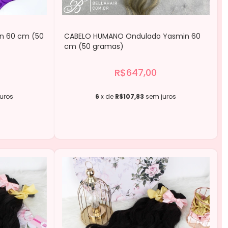
n 60 cm (50
CABELO HUMANO Ondulado Yasmin 60
cm (50 gramas)
R$647,00
uros
6
x de
R$107,83
sem juros