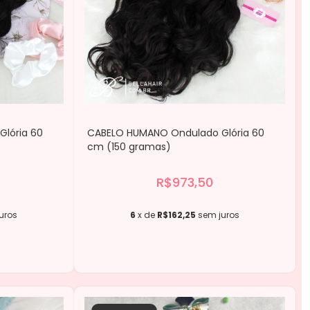
lória 60
CABELO HUMANO Ondulado Glória 60
cm (150 gramas)
R$973,50
uros
6
x de
R$162,25
sem juros