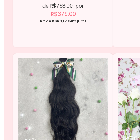
de
R$758,00
por
R$379,00
6
x de
R$63,17
sem juros