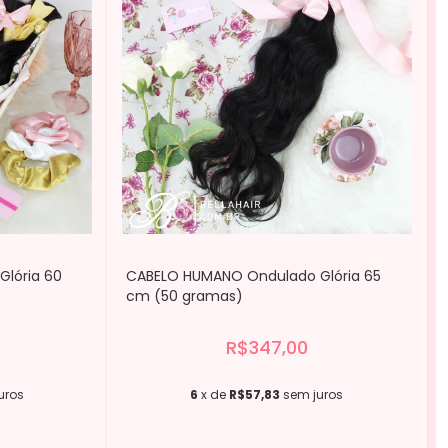
lória 60
CABELO HUMANO Ondulado Glória 65
cm (50 gramas)
R$347,00
uros
6
x de
R$57,83
sem juros