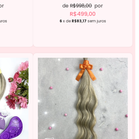
or
de
R$998,00
por
R$499,00
uros
6
x de
R$83,17
sem juros