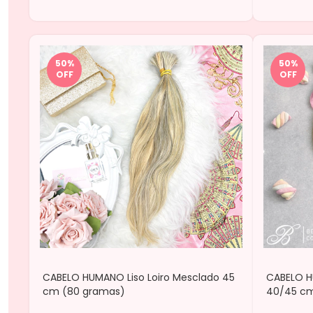
50
%
50
%
OFF
OFF
CABELO HUMANO Liso Loiro Mesclado 45
CABELO H
cm (80 gramas)
40/45 cm