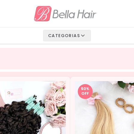
io Fibra
 Vegetais
CATEGORIAS
Humanos
50
%
OFF