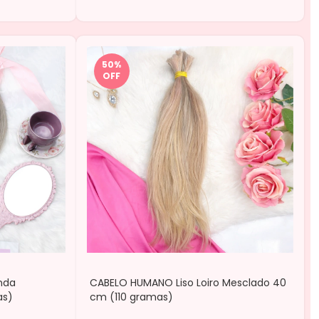
50
%
OFF
nda
CABELO HUMANO Liso Loiro Mesclado 40
as)
cm (110 gramas)