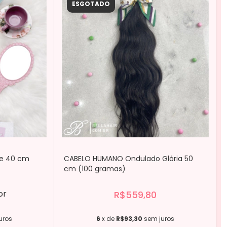
ESGOTADO
ne 40 cm
CABELO HUMANO Ondulado Glória 50
cm (100 gramas)
or
R$559,80
uros
6
x de
R$93,30
sem juros