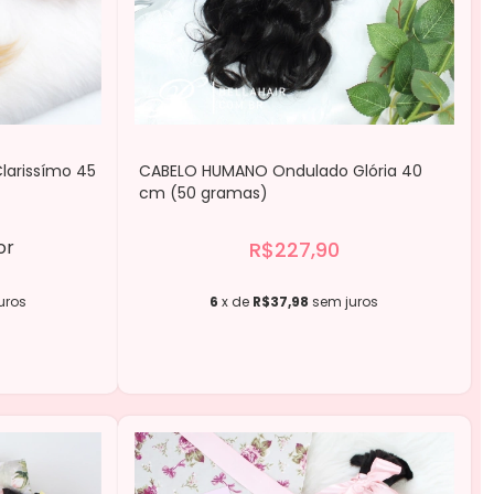
larissímo 45
CABELO HUMANO Ondulado Glória 40
cm (50 gramas)
or
R$227,90
uros
6
x de
R$37,98
sem juros