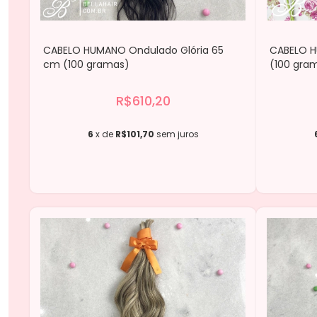
CABELO HUMANO Ondulado Glória 65
CABELO H
cm (100 gramas)
(100 gra
R$610,20
6
x de
R$101,70
sem juros