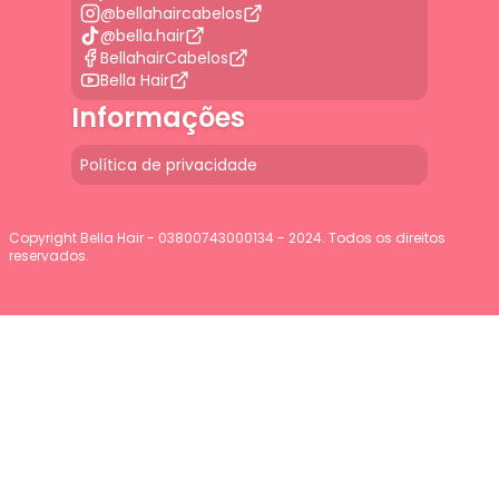
@bellahaircabelos
@bella.hair
BellahairCabelos
Bella Hair
Informações
Política de privacidade
Copyright Bella Hair - 03800743000134 - 2024. Todos os direitos
reservados.
G-JGLBD9PQ7E