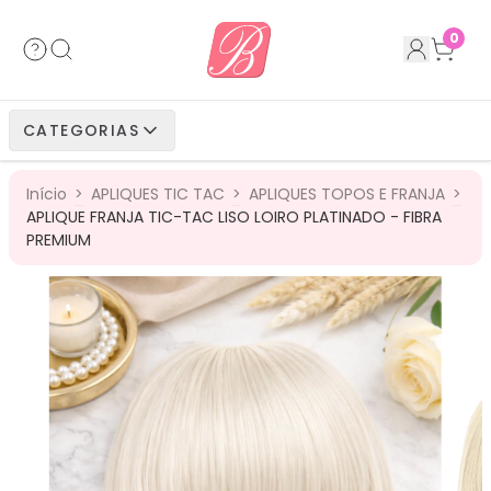
Acessórios
Cabelos Bio Fibra
Cabelos Humanos
Cabelos Bio Vegetais
0
Cabelos Bio Fibra
Cabelos Bio Vegetais
Cabelos Humanos
CATEGORIAS
Cabelos Bio Vegetais
Cabelos Humanos
Início
>
APLIQUES TIC TAC
>
APLIQUES TOPOS E FRANJA
>
Cabelos Humanos
APLIQUE FRANJA TIC-TAC LISO LOIRO PLATINADO - FIBRA
PREMIUM
47
%
OFF