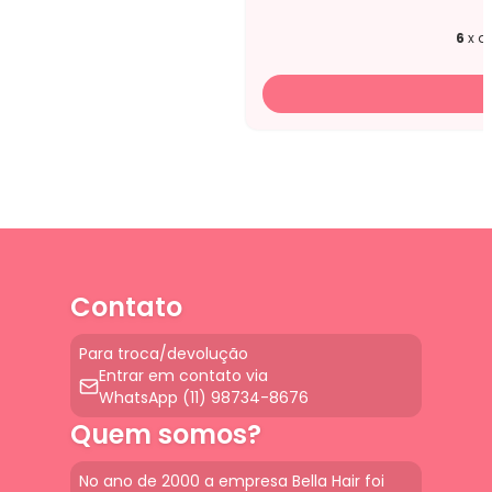
6
x d
Contato
Para troca/devolução
Entrar em contato via
WhatsApp (11) 98734-8676
Quem somos?
No ano de 2000 a empresa Bella Hair foi