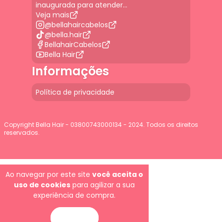
inaugurada para atender...
Veja mais
@bellahaircabelos
@bella.hair
BellahairCabelos
Bella Hair
Informações
Política de privacidade
Copyright Bella Hair - 03800743000134 - 2024. Todos os direitos
reservados.
G-JGLBD9PQ7E
Ao navegar por este site
você aceita o
uso de cookies
para agilizar a sua
experiência de compra.
ENTENDI