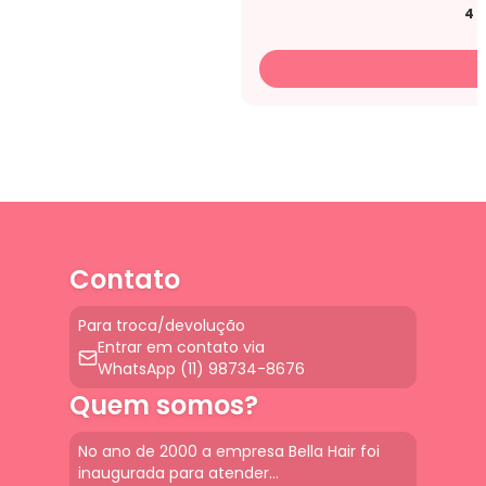
4
x
Contato
Para troca/devolução
Entrar em contato via
WhatsApp (11) 98734-8676
Quem somos?
No ano de 2000 a empresa Bella Hair foi
inaugurada para atender...