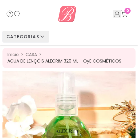
Acessórios
Cabelos Bio Fibra
Cabelos Humanos
Cabelos Bio Vegetais
0
Cabelos Bio Fibra
Cabelos Bio Vegetais
Cabelos Humanos
CATEGORIAS
Cabelos Bio Vegetais
Cabelos Humanos
Início
>
CASA
>
Cabelos Humanos
ÁGUA DE LENÇÓIS ALECRIM 320 ML - OyE COSMÉTICOS
45
%
OFF