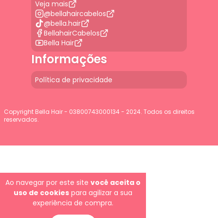
Veja mais
@bellahaircabelos
@bella.hair
BellahairCabelos
Bella Hair
Informações
Política de privacidade
Copyright Bella Hair - 03800743000134 - 2024. Todos os direitos
reservados.
G-JGLBD9PQ7E
Ao navegar por este site
você aceita o
uso de cookies
para agilizar a sua
experiência de compra.