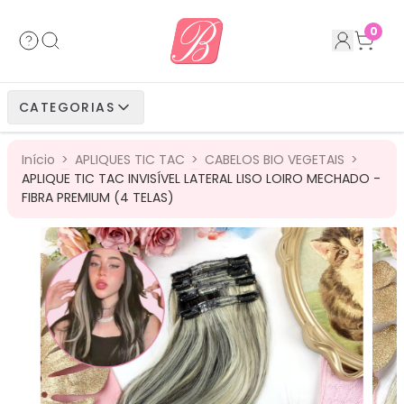
Acessórios
Cabelos Bio Fibra
Cabelos Humanos
Cabelos Bio Vegetais
0
Cabelos Bio Fibra
Cabelos Bio Vegetais
Cabelos Humanos
CATEGORIAS
Cabelos Bio Vegetais
Cabelos Humanos
Início
>
APLIQUES TIC TAC
>
CABELOS BIO VEGETAIS
>
Cabelos Humanos
APLIQUE TIC TAC INVISÍVEL LATERAL LISO LOIRO MECHADO -
FIBRA PREMIUM (4 TELAS)