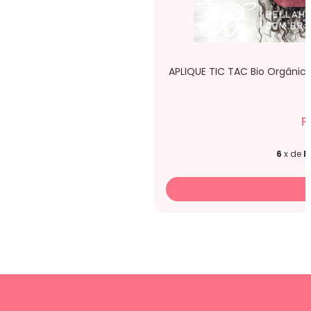
APLIQUE TIC TAC Bio Orgânic
R
6
x de
R