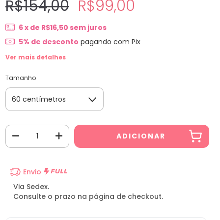
R$154,00
R$99,00
6
x de
R$16,50
sem juros
5% de desconto
pagando com Pix
Ver mais detalhes
Tamanho
Envio
Via Sedex.
Consulte o prazo na página de checkout.