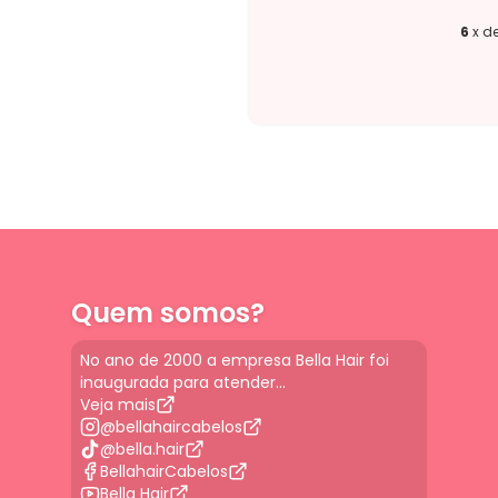
6
x d
Quem somos?
No ano de 2000 a empresa Bella Hair foi
inaugurada para atender...
Veja mais
@bellahaircabelos
@bella.hair
BellahairCabelos
Bella Hair