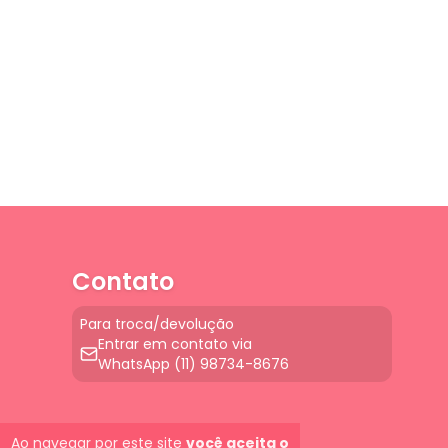
Contato
Para troca/devolução
Entrar em contato via
WhatsApp (11) 98734-8676
Ao navegar por este site
você aceita o