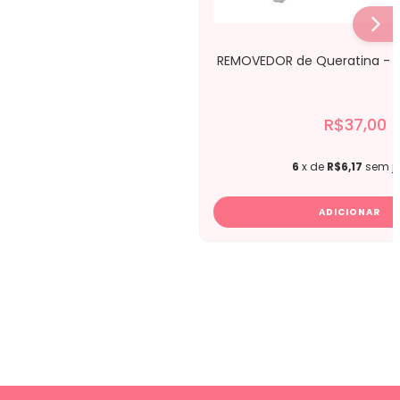
REMOVEDOR de Queratina - La
R$37,00
6
x de
R$6,17
sem j