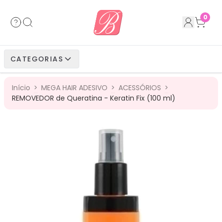
Acessórios
Cabelos Bio Fibra
Cabelos Humanos
Cabelos Bio Vegetais
0
Cabelos Bio Fibra
Cabelos Bio Vegetais
Cabelos Humanos
CATEGORIAS
Cabelos Bio Vegetais
Cabelos Humanos
Início
>
MEGA HAIR ADESIVO
>
ACESSÓRIOS
>
Cabelos Humanos
REMOVEDOR de Queratina - Keratin Fix (100 ml)
ESGOTADO