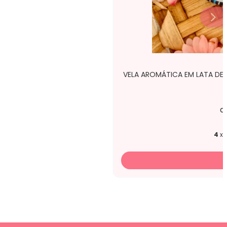
VELA AROMÁTICA EM LATA DE
d
4
x 