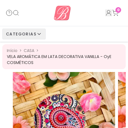
Acessórios
Cabelos Bio Fibra
Cabelos Humanos
Cabelos Bio Vegetais
0
Cabelos Bio Fibra
Cabelos Bio Vegetais
Cabelos Humanos
CATEGORIAS
Cabelos Bio Vegetais
Cabelos Humanos
Início
>
CASA
>
Cabelos Humanos
VELA AROMÁTICA EM LATA DECORATIVA VANILLA - OyE
COSMÉTICOS
31
%
OFF