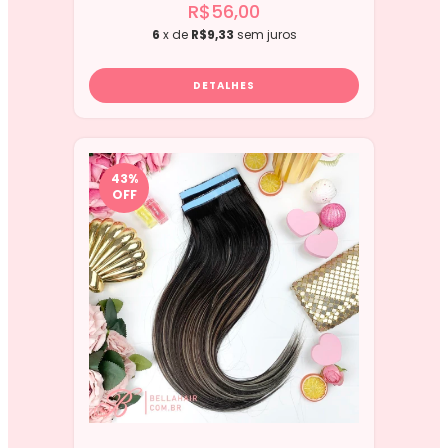
R$56,00
6
x de
R$9,33
sem juros
DETALHES
43
%
OFF