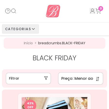
Acessórios
Cabelos Bio Fibra
Cabelos Humanos
Cabelos Bio Vegetais
0
Cabelos Bio Fibra
Cabelos Bio Vegetais
Cabelos Humanos
CATEGORIAS
Cabelos Bio Vegetais
Cabelos Humanos
Início
>
breadcrumbs.BLACK-FRIDAY
Cabelos Humanos
BLACK FRIDAY
Filtrar
43
%
OFF