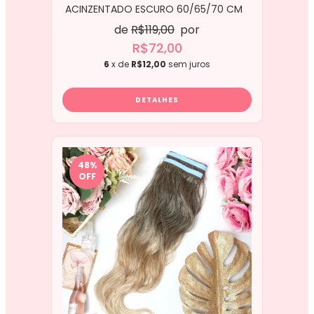
ACINZENTADO ESCURO 60/65/70 CM
- 2 TIRAS
de
R$119,00
por
R$72,00
6
x de
R$12,00
sem juros
DETALHES
48
%
OFF