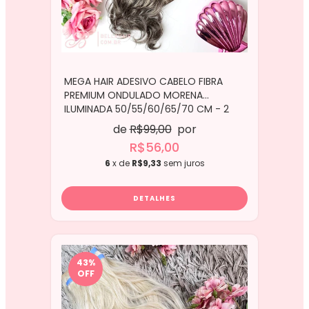
MEGA HAIR ADESIVO CABELO FIBRA
PREMIUM ONDULADO MORENA
ILUMINADA 50/55/60/65/70 CM - 2
TIRAS
de
R$99,00
por
R$56,00
6
x de
R$9,33
sem juros
DETALHES
43
%
OFF