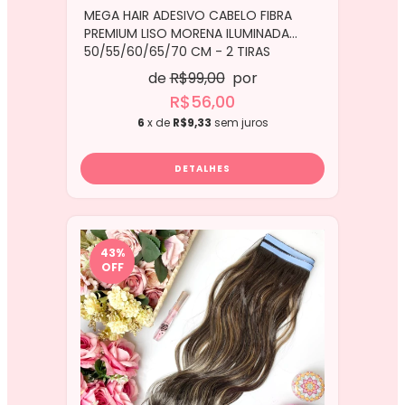
MEGA HAIR ADESIVO CABELO FIBRA
PREMIUM LISO MORENA ILUMINADA
50/55/60/65/70 CM - 2 TIRAS
de
R$99,00
por
R$56,00
6
x de
R$9,33
sem juros
DETALHES
43
%
OFF