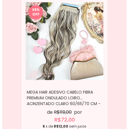
39
%
OFF
MEGA HAIR ADESIVO CABELO FIBRA
PREMIUM ONDULADO LOIRO
ACINZENTADO CLARO 60/65/70 CM -
2 TIRAS
de
R$119,00
por
R$72,00
6
x de
R$12,00
sem juros