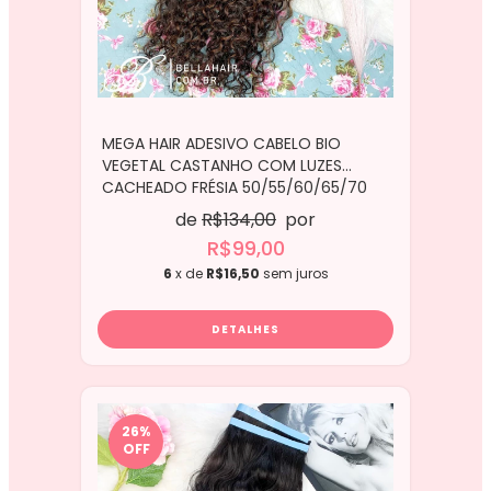
MEGA HAIR ADESIVO CABELO BIO
VEGETAL CASTANHO COM LUZES
CACHEADO FRÉSIA 50/55/60/65/70
CM - 2 TIRAS
de
R$134,00
por
R$99,00
6
x de
R$16,50
sem juros
DETALHES
26
%
OFF