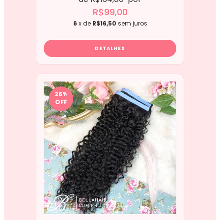
R$99,00
6
x de
R$16,50
sem juros
DETALHES
26
%
OFF