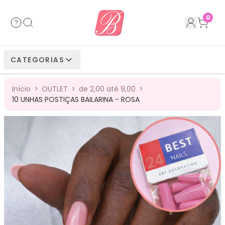
Acessórios
Cabelos Bio Fibra
Cabelos Humanos
Cabelos Bio Vegetais
0
Cabelos Bio Fibra
Cabelos Bio Vegetais
Cabelos Humanos
CATEGORIAS
Cabelos Bio Vegetais
Cabelos Humanos
Início
>
OUTLET
>
de 2,00 até 9,00
>
Cabelos Humanos
10 UNHAS POSTIÇAS BAILARINA - ROSA
75
%
OFF