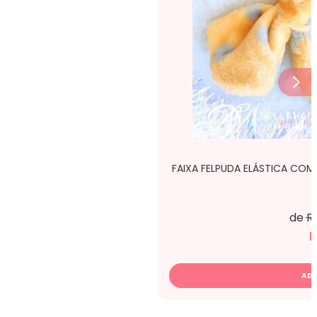
FAIXA FELPUDA ELÁSTICA CO
de
R
R