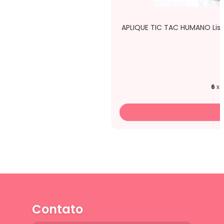
APLIQUE TIC TAC HUMANO Liso
6
x 
Contato