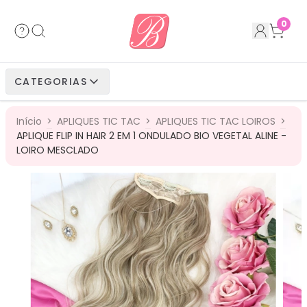
Acessórios
Cabelos Bio Fibra
Cabelos Humanos
Cabelos Bio Vegetais
0
Cabelos Bio Fibra
Cabelos Bio Vegetais
Cabelos Humanos
CATEGORIAS
Cabelos Bio Vegetais
Cabelos Humanos
Início
>
APLIQUES TIC TAC
>
APLIQUES TIC TAC LOIROS
>
Cabelos Humanos
APLIQUE FLIP IN HAIR 2 EM 1 ONDULADO BIO VEGETAL ALINE -
LOIRO MESCLADO
ESGOTADO