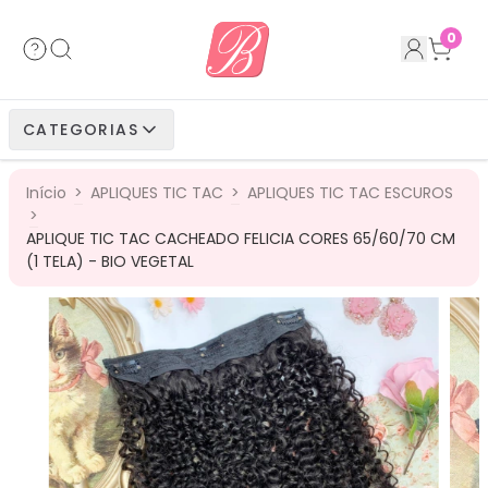
Acessórios
Cabelos Bio Fibra
Cabelos Humanos
Cabelos Bio Vegetais
0
Cabelos Bio Fibra
Cabelos Bio Vegetais
Cabelos Humanos
CATEGORIAS
Cabelos Bio Vegetais
Cabelos Humanos
Início
>
APLIQUES TIC TAC
>
APLIQUES TIC TAC ESCUROS
Cabelos Humanos
>
APLIQUE TIC TAC CACHEADO FELICIA CORES 65/60/70 CM
(1 TELA) - BIO VEGETAL