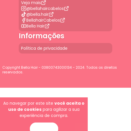
Veja mais
@bellahaircabelos
@bella.hair
BellahairCabelos
Bella Hair
Informações
Política de privacidade
Copyright Bella Hair - 03800743000134 - 2024. Todos os direitos
reservados.
G-JGLBD9PQ7E
Ao navegar por este site
você aceita o
uso de cookies
para agilizar a sua
experiência de compra.
ENTENDI