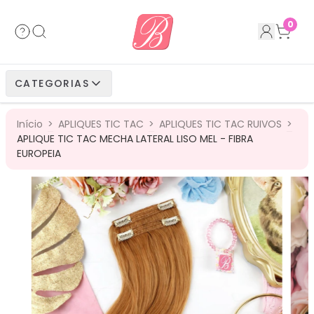
Acessórios
Cabelos Bio Fibra
Cabelos Humanos
Cabelos Bio Vegetais
0
Cabelos Bio Fibra
Cabelos Bio Vegetais
Cabelos Humanos
CATEGORIAS
Cabelos Bio Vegetais
Cabelos Humanos
Início
>
APLIQUES TIC TAC
>
APLIQUES TIC TAC RUIVOS
>
Cabelos Humanos
APLIQUE TIC TAC MECHA LATERAL LISO MEL - FIBRA
EUROPEIA
40
%
OFF