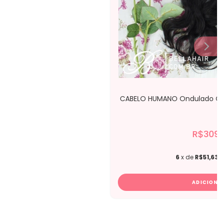
CABELO HUMANO Ondulado Gl
R$309
6
x de
R$51,63