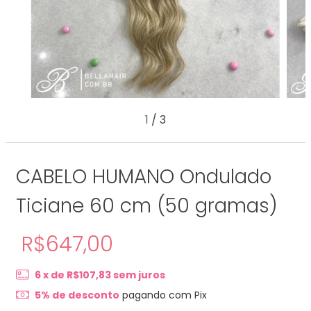
1
/
3
CABELO HUMANO Ondulado
Ticiane 60 cm (50 gramas)
R$647,00
6
x de
R$107,83
sem juros
5% de desconto
pagando com Pix