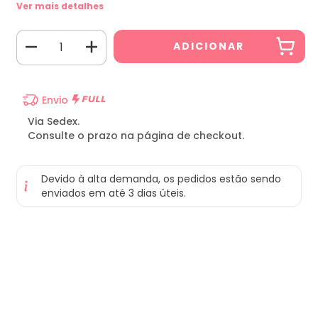
Ver mais detalhes
Envio
Via Sedex.
Consulte o prazo na página de checkout.
Devido à alta demanda, os pedidos estão sendo
enviados em até 3 dias úteis.
Meios de envio
Entregas para o CEP:
ALTERAR CEP
CALCULAR
Faça login
e use seus dados de entrega
Não sei meu CEP