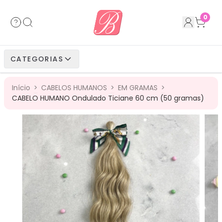
Acessórios
Cabelos Bio Fibra
Cabelos Humanos
Cabelos Bio Vegetais
0
Cabelos Bio Fibra
Cabelos Bio Vegetais
Cabelos Humanos
CATEGORIAS
Cabelos Bio Vegetais
Cabelos Humanos
Início
>
CABELOS HUMANOS
>
EM GRAMAS
>
Cabelos Humanos
CABELO HUMANO Ondulado Ticiane 60 cm (50 gramas)