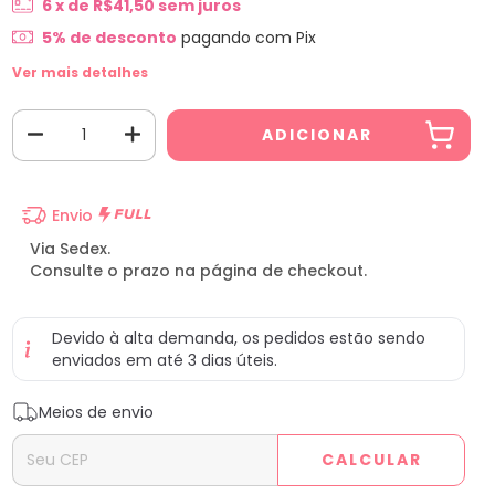
6
x de
R$41,50
sem juros
5% de desconto
pagando com Pix
Ver mais detalhes
Envio
Via Sedex.
Consulte o prazo na página de checkout.
Devido à alta demanda, os pedidos estão sendo
enviados em até 3 dias úteis.
Entregas para o CEP:
ALTERAR CEP
Meios de envio
CALCULAR