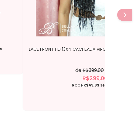
O
os
LACE FRONT HD 13X4 CACHEADA VIRGINIA PRETO - B
de
R$399,00
por
R$299,00
6
x de
R$49,83
sem juros