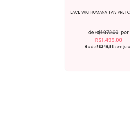
LACE WIG HUMANA TAIS PRET
de
R$1.873,00
por
R$1.499,00
6
x de
R$249,83
sem jur