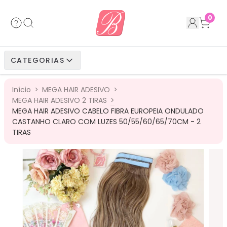
Acessórios
Cabelos Bio Fibra
Cabelos Humanos
Cabelos Bio Vegetais
0
Cabelos Bio Fibra
Cabelos Bio Vegetais
Cabelos Humanos
CATEGORIAS
Cabelos Bio Vegetais
Cabelos Humanos
Início
>
MEGA HAIR ADESIVO
>
Cabelos Humanos
MEGA HAIR ADESIVO 2 TIRAS
>
MEGA HAIR ADESIVO CABELO FIBRA EUROPEIA ONDULADO
CASTANHO CLARO COM LUZES 50/55/60/65/70CM - 2
TIRAS
18
%
OFF