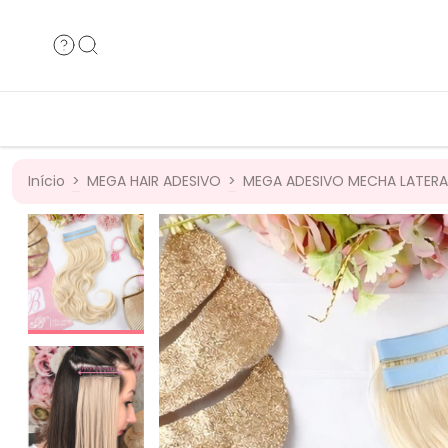
Cabelos Humanos
Cabelos B
Cabelos Bio
Cabelos 
Início
>
MEGA HAIR ADESIVO
>
MEGA ADESIVO MECHA LATERA
40
%
OFF