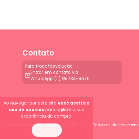
Contato
Para troca/devolução
Entrar em contato via
WhatsApp (11) 98734-8676
Ao navegar por este site
você aceita o
uso de cookies
para agilizar a sua
experiência de compra.
Copyright Bella Hair - 03800743000134 - 2024. Todos os direitos reserv
ENTENDI
G-JGLBD9PQ7E