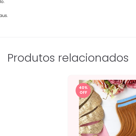
lo.
aus.
Produtos relacionados
40
%
OFF