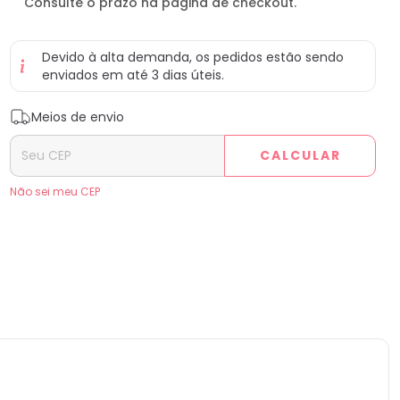
Consulte o prazo na página de checkout.
Devido à alta demanda, os pedidos estão sendo
enviados em até 3 dias úteis.
Entregas para o CEP:
ALTERAR CEP
Meios de envio
CALCULAR
Não sei meu CEP