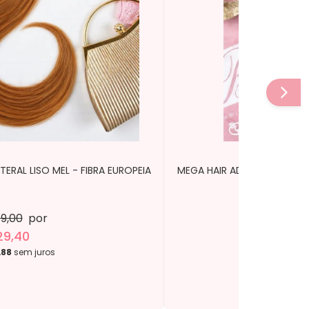
ERAL LISO MEL - FIBRA EUROPEIA
MEGA HAIR ADESIVO MECHA 
9,00
por
29,40
,88
sem juros