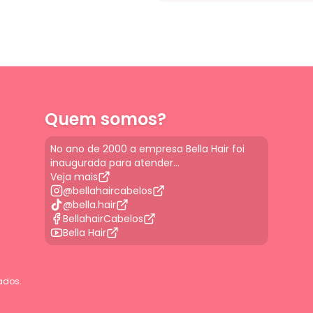
Quem somos?
No ano de 2000 a empresa Bella Hair foi
inaugurada para atender...
Veja mais
@bellahaircabelos
@bella.hair
BellahairCabelos
Bella Hair
ados.