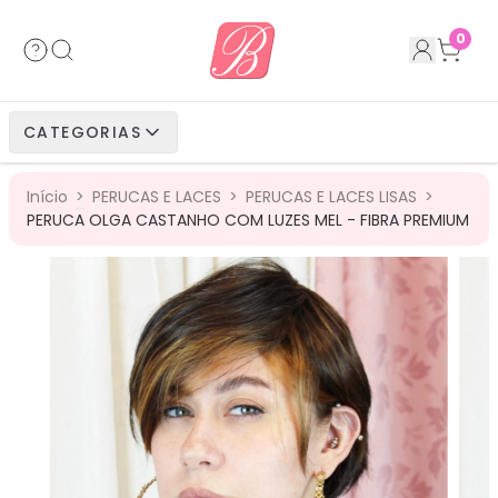
Acessórios
Cabelos Bio Fibra
Cabelos Humanos
Cabelos Bio Vegetais
0
Cabelos Bio Fibra
Cabelos Bio Vegetais
Cabelos Humanos
CATEGORIAS
Cabelos Bio Vegetais
Cabelos Humanos
Início
>
PERUCAS E LACES
>
PERUCAS E LACES LISAS
>
Cabelos Humanos
PERUCA OLGA CASTANHO COM LUZES MEL - FIBRA PREMIUM