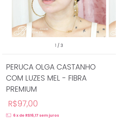
1
/
3
PERUCA OLGA CASTANHO
COM LUZES MEL - FIBRA
PREMIUM
R$97,00
6
x de
R$16,17
sem juros