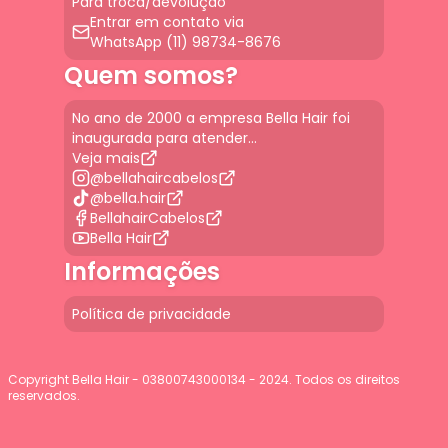
Para troca/devolução
Entrar em contato via
WhatsApp (11) 98734-8676
Quem somos?
No ano de 2000 a empresa Bella Hair foi
inaugurada para atender...
Veja mais
@bellahaircabelos
@bella.hair
BellahairCabelos
Bella Hair
Informações
Política de privacidade
Copyright Bella Hair - 03800743000134 - 2024. Todos os direitos
reservados.
G-JGLBD9PQ7E