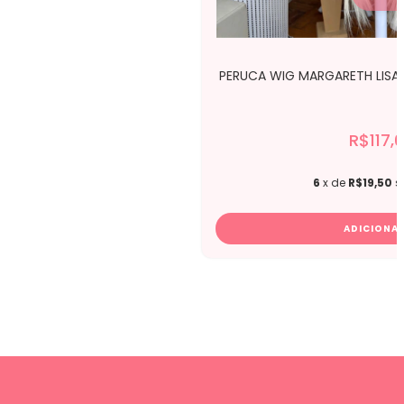
PERUCA WIG MARGARETH LISA 
R$117,
6
x de
R$19,50
s