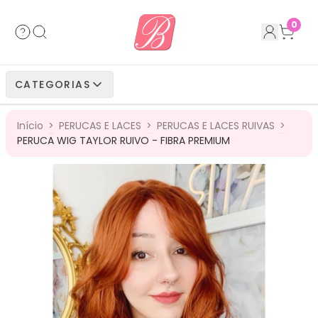
Acessórios
Cabelos Bio Fibra
Cabelos Humanos
Cabelos Bio Vegetais
0
Cabelos Bio Fibra
Cabelos Bio Vegetais
Cabelos Humanos
CATEGORIAS
Cabelos Bio Vegetais
Cabelos Humanos
Início
>
PERUCAS E LACES
>
PERUCAS E LACES RUIVAS
>
Cabelos Humanos
PERUCA WIG TAYLOR RUIVO - FIBRA PREMIUM
23
%
OFF