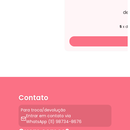
de
5
x d
Contato
Para troca/devolução
Entrar em contato via
WhatsApp (11) 98734-8676