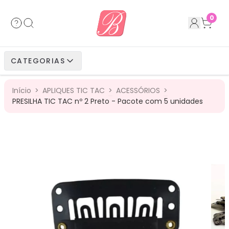
Acessórios
Cabelos Bio Fibra
Cabelos Humanos
Cabelos Bio Vegetais
0
Cabelos Bio Fibra
Cabelos Bio Vegetais
Cabelos Humanos
CATEGORIAS
Cabelos Bio Vegetais
Cabelos Humanos
Início
>
APLIQUES TIC TAC
>
ACESSÓRIOS
>
Cabelos Humanos
PRESILHA TIC TAC nº 2 Preto - Pacote com 5 unidades